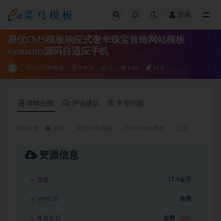
登录
全部
易优CMS模板响应式奢华珠宝首饰网站模板
eyoucms源码自适应手机
EYOUCMS模板
8 年前
0
1.6K
19.9
详情介绍
评论建议
常见问题
当前位置：
首页
易优CMS模板
EYOUCMS模板
正文
资源信息
普通
19.9金币
VIP会员
免费
终身会员
免费
推荐