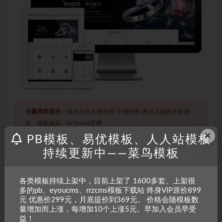
主题授权提示：
请在后台主题设置-主题授权-激活主题的正版授
权，授权购买：
RiTheme官网
×
PB模板、易优模板、人人站模板
持续更新中——菜鸟模板
声明：
本站所有文章，如无特殊说明或标注，均为本站原创发
布。任何个人或组织，在未征得本站同意时，禁止复制、盗用、
各类模板持续上架中，目前上架了 1600多套、上架很
采集、发布本站内容到任何网站、书籍等各类媒体平台。如若本
多的pb、eyoucms、rrzcms模板下载站 终身VIP原价899
站内容侵犯了原著者的合法权益，可联系我们进行处理。
元 优惠价299元，月底提价到369元。 价格会随模板数
量增加而上涨，每增加10个上涨5元。早加入会员早受
益！