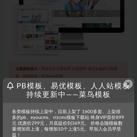
主题授权提示：
请在后台主题设置-主题授权-激活主题的正版授
权，授权购买：
RiTheme官网
×
PB模板、易优模板、人人站模板
持续更新中——菜鸟模板
声明：
本站所有文章，如无特殊说明或标注，均为本站原创发
布。任何个人或组织，在未征得本站同意时，禁止复制、盗用、
各类模板持续上架中，目前上架了 1600多套、上架很
采集、发布本站内容到任何网站、书籍等各类媒体平台。如若本
多的pb、eyoucms、rrzcms模板下载站 终身VIP原价899
站内容侵犯了原著者的合法权益，可联系我们进行处理。
元 优惠价299元，月底提价到369元。 价格会随模板数
量增加而上涨，每增加10个上涨5元。早加入会员早受
益！