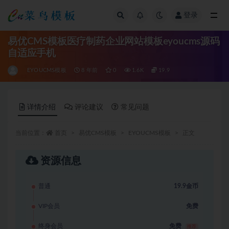
登录
全部
易优CMS模板医疗制药企业网站模板eyoucms源码
自适应手机
EYOUCMS模板
8 年前
0
1.6K
19.9
详情介绍
评论建议
常见问题
当前位置：
首页
易优CMS模板
EYOUCMS模板
正文
资源信息
普通
19.9金币
VIP会员
免费
终身会员
免费
推荐