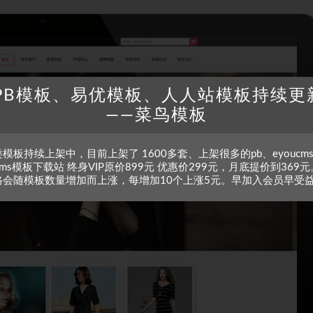
PB模板、易优模板、人人站模板持续更
——菜鸟模板
模板持续上架中，目前上架了 1600多套、上架很多的pb、eyoucm
zcms模板下载站 终身VIP原价899元 优惠价299元，月底提价到369元
格会随模板数量增加而上涨，每增加10个上涨5元。早加入会员早受