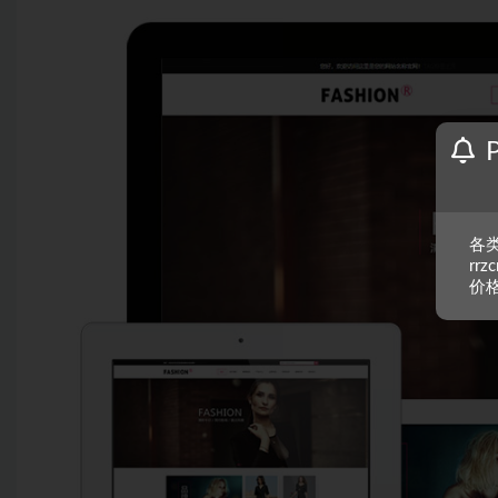
各类
rr
价