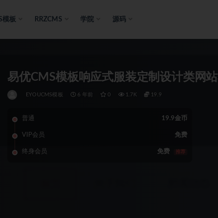
S模板
RRZCMS
学院
源码
易优CMS模板响应式服装定制设计类网站模
EYOUCMS模板
6 年前
0
1.7K
19.9
普通
19.9金币
VIP会员
免费
终身会员
免费
推荐