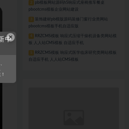
pb模板网站源码h5响应式座椅推车餐桌
2
pbootcms模板企业网站建设
装饰建材pb模版源码装修门窗行业类网站
3
pbootcms模板手机自适应版
×
RRZCMS模板 响应式压缩干燥机设备类网站模
4
新中
板 人人站CMS模板 自适应手机
RRZCMS模板 响应式医学临床研究类网站模板
5
自适应手机 人人站CMS模板
s、
。
益！