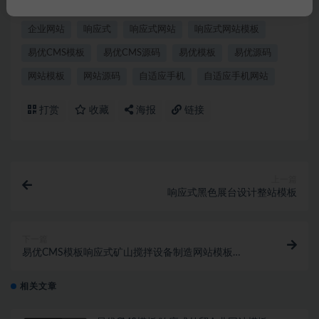
eyoucms
eyoucms模板
EYOUCMS源码
企业官网
企业网站
响应式
响应式网站
响应式网站模板
易优CMS模板
易优CMS源码
易优模板
易优源码
网站模板
网站源码
自适应手机
自适应手机网站
打赏
收藏
海报
链接
上一篇
响应式黑色展台设计整站模板
下一篇
易优CMS模板响应式矿山搅拌设备制造网站模板
eyoucms源码自适应手机
相关文章