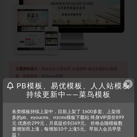
主题授权提示：
请在后台主题设置-主题授权-激活主题的正版授
权，授权购买：
RiTheme官网
×
PB模板、易优模板、人人站模板
持续更新中——菜鸟模板
声明：
本站所有文章，如无特殊说明或标注，均为本站原创发
布。任何个人或组织，在未征得本站同意时，禁止复制、盗用、
各类模板持续上架中，目前上架了 1600多套、上架很
采集、发布本站内容到任何网站、书籍等各类媒体平台。如若本
多的pb、eyoucms、rrzcms模板下载站 终身VIP原价899
站内容侵犯了原著者的合法权益，可联系我们进行处理。
元 优惠价299元，月底提价到369元。 价格会随模板数
量增加而上涨，每增加10个上涨5元。早加入会员早受
益！