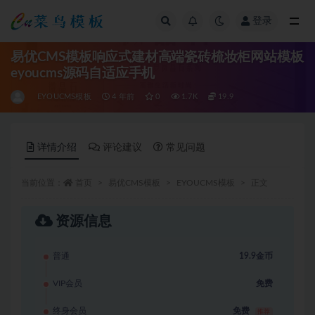
登录
全部
易优CMS模板响应式建材高端瓷砖梳妆柜网站模板
eyoucms源码自适应手机
EYOUCMS模板
4 年前
0
1.7K
19.9
详情介绍
评论建议
常见问题
当前位置：
首页
易优CMS模板
EYOUCMS模板
正文
资源信息
普通
19.9金币
VIP会员
免费
终身会员
免费
推荐