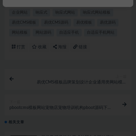
eyoucms
eyoucms模板
EYOUCMS源码
企业官网
企业网站
响应式
响应式网站
响应式网站模板
易优CMS模板
易优CMS源码
易优模板
易优源码
网站模板
网站源码
自适应手机
自适应手机网站
打赏
收藏
海报
链接
上一篇
易优CMS模板品牌策划设计企业通用类网站模板
eyoucms源码自适应手机
下一篇
pbootcms模板网站宠物店宠物培训机构pboot源码下载
宠物饲养育种机构自适应手机站
相关文章