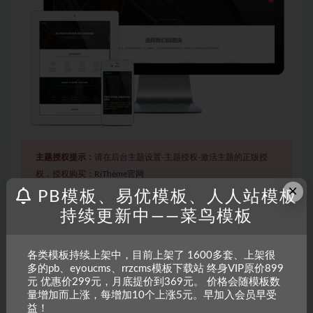
主题授权提示：
请在后台主题设置-主题授权-激活主题的正版授
权，授权购买：
RiTheme官网
×
PB模板、易优模板、人人站模板
持续更新中——菜鸟模板
声明：
本站所有文章，如无特殊说明或标注，均为本站原创发
布。任何个人或组织，在未征得本站同意时，禁止复制、盗用、
各类模板持续上架中，目前上架了 1600多套、上架很
采集、发布本站内容到任何网站、书籍等各类媒体平台。如若本
多的pb、eyoucms、rrzcms模板下载站 终身VIP原价899
站内容侵犯了原著者的合法权益，可联系我们进行处理。
元 优惠价299元，月底提价到369元。 价格会随模板数
量增加而上涨，每增加10个上涨5元。早加入会员早受
益！