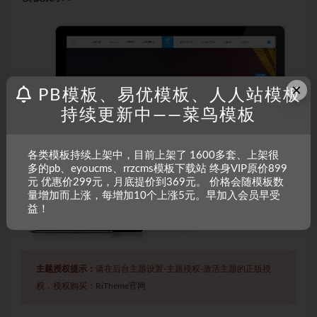
×
PB模板、易优模板、人人站模板
持续更新中——菜鸟模板
各类模板持续上架中，目前上架了 1600多套、上架很
多的pb、eyoucms、rrzcms模板下载站 终身VIP原价899
元 优惠价299元，月底提价到369元。 价格会随模板数
量增加而上涨，每增加10个上涨5元。早加入会员早受
益！
主题授权提示：
请在后台主题设置-主题授权-激活主题的正版授
权，授权购买：
RiTheme官网