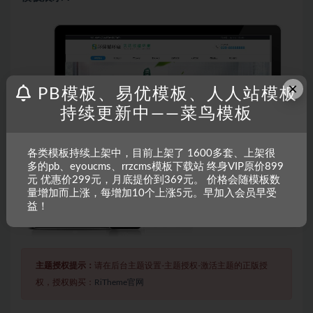
×
PB模板、易优模板、人人站模板
持续更新中——菜鸟模板
各类模板持续上架中，目前上架了 1600多套、上架很
多的pb、eyoucms、rrzcms模板下载站 终身VIP原价899
元 优惠价299元，月底提价到369元。 价格会随模板数
量增加而上涨，每增加10个上涨5元。早加入会员早受
益！
主题授权提示：
请在后台主题设置-主题授权-激活主题的正版授
权，授权购买：
RiTheme官网