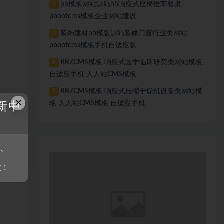
pb模板网站源码h5响应式座椅推车餐桌
2
pbootcms模板企业网站建设
装饰建材pb模版源码装修门窗行业类网站
3
pbootcms模板手机自适应版
RRZCMS模板 响应式医学临床研究类网站模板
4
自适应手机 人人站CMS模板
RRZCMS模板 响应式压缩干燥机设备类网站模
5
×
板 人人站CMS模板 自适应手机
新中
s、
。
益！