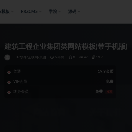
S模板
RRZCMS
学院
源码
建筑工程企业集团类网站模板(带手机版)
IT/软件/互联网/集团
6 年前
0
42
19.9
普通
19.9金币
VIP会员
免费
终身会员
免费
推荐