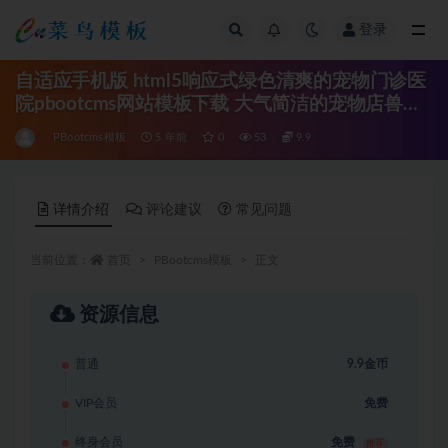
登录
全部
自适应手机版 html5响应式绿色清爽的宠物门诊医
院pbootcms网站模板下载 大气简洁的宠物店兽医
网站PB模板
PBootcms模板
5 年前
0
53
9.9
详情介绍
评论建议
常见问题
当前位置：
首页
PBootcms模板
正文
资源信息
普通
9.9金币
VIP会员
免费
终身会员
免费
推荐