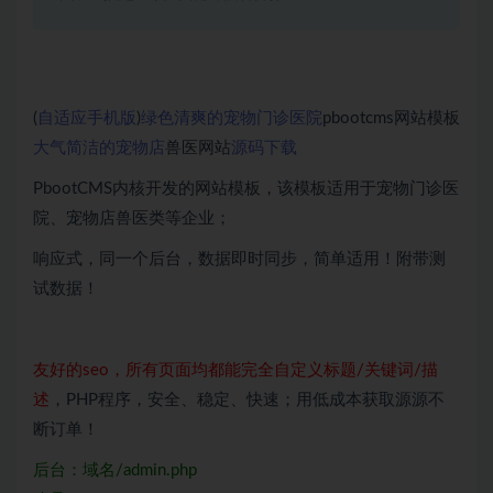
(
自适应手机版
)
绿色清爽的
宠物门诊医院
pbootcms网站模板
大气简洁的
宠物店
兽医网站
源码
下载
PbootCMS内核开发的网站模板，该模板适用于宠物门诊医
院、宠物店兽医类等企业；
响应式，同一个后台，数据即时同步，简单适用！附带测
试数据！
友好的seo，所有页面均都能完全自定义标题/关键词/描
述
，PHP程序，安全、稳定、快速；用低成本获取源源不
断订单！
后台：域名/admin.php