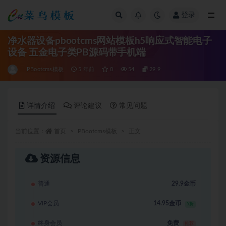
登录
全部
净水器设备pbootcms网站模板h5响应式智能电子
设备 五金电子类PB源码带手机端
PBootcms模板
5 年前
0
54
29.9
详情介绍
评论建议
常见问题
当前位置：
首页
PBootcms模板
正文
资源信息
普通
29.9金币
VIP会员
14.95金币
5折
终身会员
免费
推荐