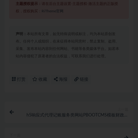
主题授权提示：
请在后台主题设置-主题授权-激活主题的正版授
权，授权购买：
RiTheme官网
声明：
本站所有文章，如无特殊说明或标注，均为本站原创发
布。任何个人或组织，在未征得本站同意时，禁止复制、盗用、
采集、发布本站内容到任何网站、书籍等各类媒体平台。如若本
站内容侵犯了原著者的合法权益，可联系我们进行处理。
打赏
收藏
海报
链接
上一篇
h5响应式代理记账服务类网站PBOOTCMS模板财政咨
询自适应手机端完整pb源码
下一篇