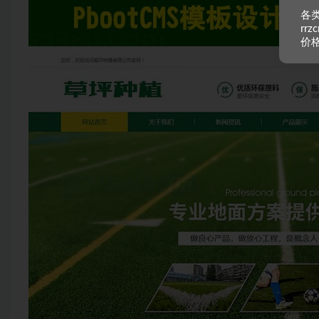
各类
rr
价