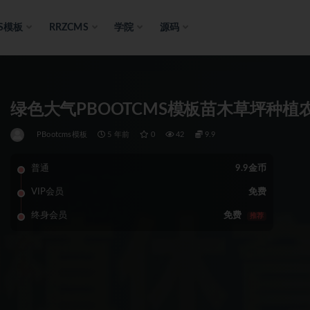
S模板
RRZCMS
学院
源码
绿色大气PBOOTCMS模板苗木草坪种植
PBootcms模板
5 年前
0
42
9.9
普通
9.9金币
VIP会员
免费
终身会员
免费
推荐