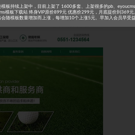
模板持续上架中，目前上架了 1600多套、上架很多的pb、eyoucm
zcms模板下载站 终身VIP原价899元 优惠价299元，月底提价到369元
格会随模板数量增加而上涨，每增加10个上涨5元。早加入会员早受