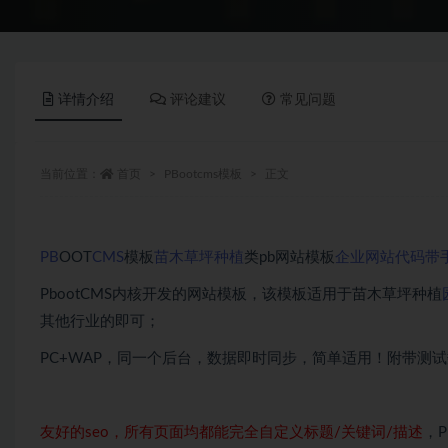
详情介绍
评论建议
常见问题
当前位置：
首页
PBootcms模板
正文
PB
OOT
CMS
模板
苗木
草坪种植
类pb网站模板
企业网站代码
带
PbootCMS内核开发的网站模板，该模板适用于苗木草坪种植
其他行业的即可；
PC+WAP，同一个后台，数据即时同步，简单适用！附带测
友好的seo，所有页面均都能完全自定义标题/关键词/描述
，