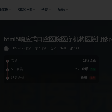
S模板
RRZCMS
学院
源码
html5响应式口腔医院医疗机构医院门诊p
PBootcms模板
5 年前
0
69
19.9
普通
19.9金币
VIP会员
9.95金币
5折
终身会员
免费
推荐