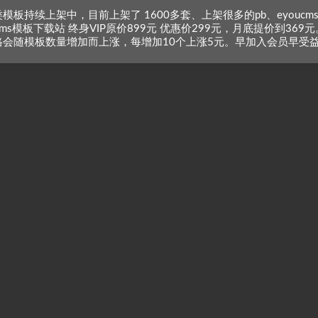
模板持续上架中，目前上架了 1600多套、上架很多的pb、eyoucm
zcms模板下载站 终身VIP原价899元 优惠价299元，月底提价到369元
格会随模板数量增加而上涨，每增加10个上涨5元。早加入会员早受