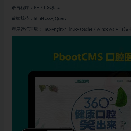
语言程序：PHP + SQLite
前端规范：html+css+jQuery
程序运行环境：linux+nginx/ linux+apache / windows + iis