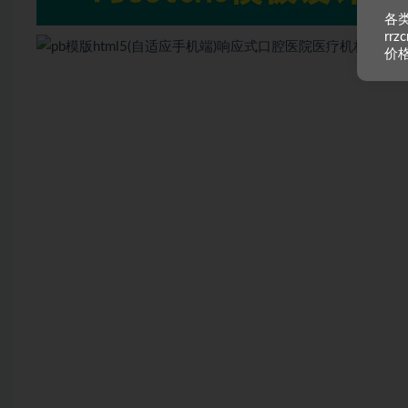
各类
rr
价