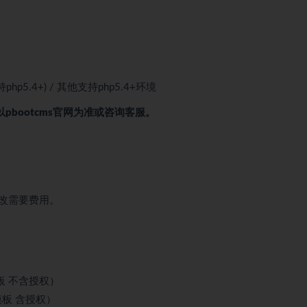
(支持php5.4+) / 其他支持php5.4+环境
以pbootcms官网为准或咨询客服。
改需要费用。
板 不含授权）
模板 含授权）