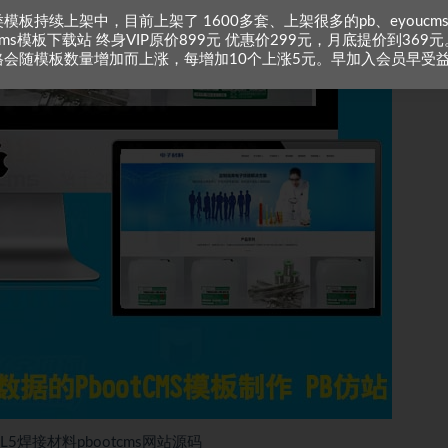
模板持续上架中，目前上架了 1600多套、上架很多的pb、eyoucm
zcms模板下载站 终身VIP原价899元 优惠价299元，月底提价到369元
格会随模板数量增加而上涨，每增加10个上涨5元。早加入会员早受