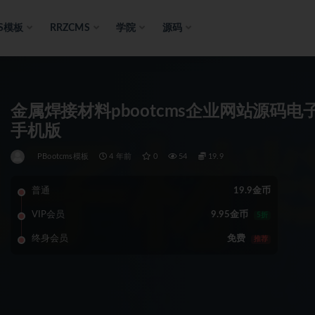
S模板
RRZCMS
学院
源码
金属焊接材料pbootcms企业网站源码电
手机版
PBootcms模板
4 年前
0
54
19.9
普通
19.9金币
VIP会员
9.95金币
5折
终身会员
免费
推荐