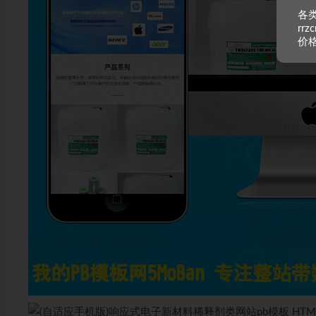
各类
rr
价