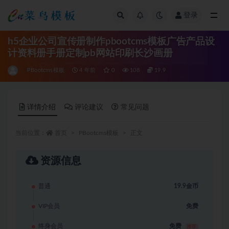
登录
全部
h5企业公司宣传册制作pbootcms模板广告产品设
计资料册手册定制pb网站印刷长沙画册
PBootcms模板
4 年前
0
108
19.9
详情介绍
评论建议
常见问题
当前位置：
首页
PBootcms模板
正文
资源信息
普通
19.9金币
VIP会员
免费
终身会员
免费
推荐