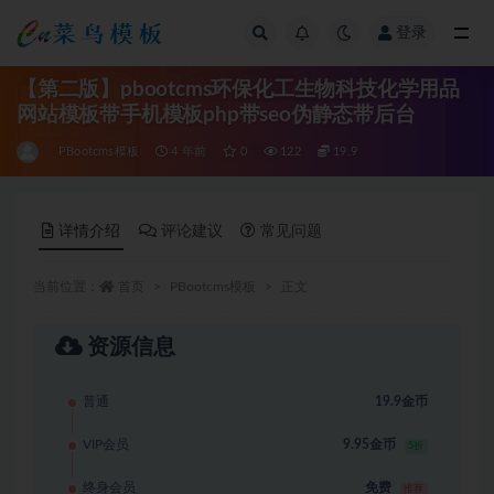
登录
全部
【第二版】pbootcms环保化工生物科技化学用品
网站模板带手机模板php带seo伪静态带后台
PBootcms模板
4 年前
0
122
19.9
详情介绍
评论建议
常见问题
当前位置：
首页
PBootcms模板
正文
资源信息
普通
19.9金币
VIP会员
9.95金币
5折
终身会员
免费
推荐