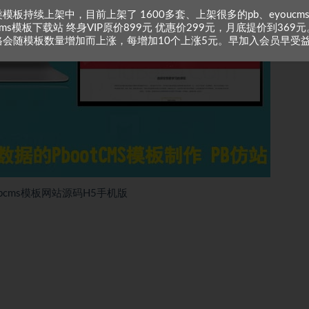
模板持续上架中，目前上架了 1600多套、上架很多的pb、eyoucm
zcms模板下载站 终身VIP原价899元 优惠价299元，月底提价到369元
格会随模板数量增加而上涨，每增加10个上涨5元。早加入会员早受