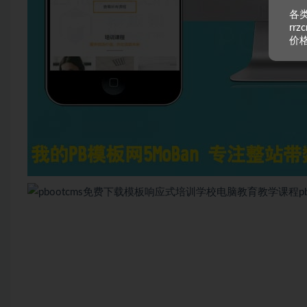
各类
rr
价