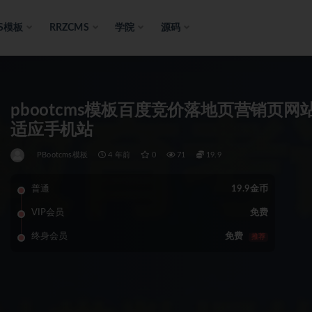
S模板
RRZCMS
学院
源码
pbootcms模板百度竞价落地页营销页
适应手机站
PBootcms模板
4 年前
0
71
19.9
普通
19.9金币
VIP会员
免费
终身会员
免费
推荐