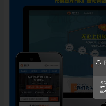
各类
rr
价