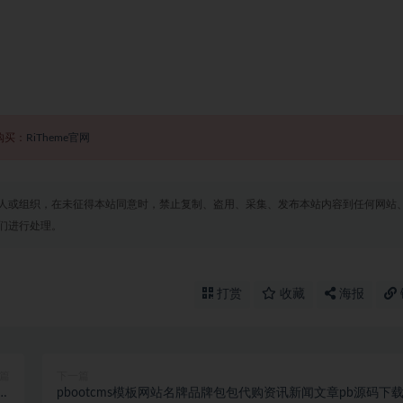
购买：
RiTheme官网
人或组织，在未征得本站同意时，禁止复制、盗用、采集、发布本站内容到任何网站
们进行处理。
打赏
收藏
海报
篇
下一篇
备
pbootcms模板网站名牌品牌包包代购资讯新闻文章pb源码下