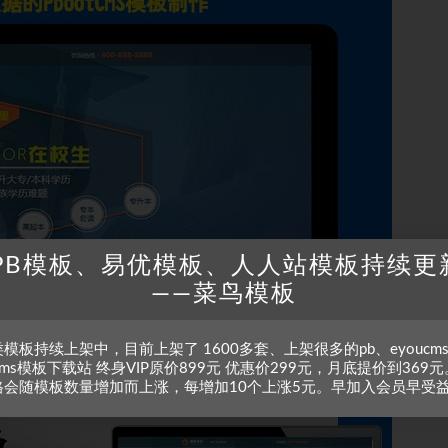
PB模板、易优模板、人人站模板持续更
——菜鸟模板
模板持续上架中，目前上架了 1600多套、上架很多的pb、eyoucm
zcms模板下载站 终身VIP原价899元 优惠价299元，月底提价到369元
格会随模板数量增加而上涨，每增加10个上涨5元。早加入会员早受