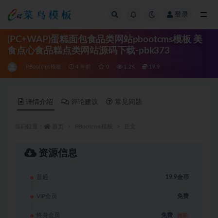
登录
全部
(PC+WAP)蛋糕面包食品类网站pbootcms模板 美
食点心食品糕点类网站源码下载-pbk373
PBootcms模板
4 年前
0
1.2K
19.9
详情介绍
评论建议
常见问题
当前位置：
首页
PBootcms模板
正文
资源信息
普通
19.9金币
VIP会员
免费
终身会员
免费
推荐