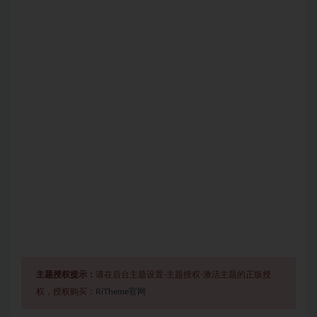
主题授权提示：
请在后台主题设置-主题授权-激活主题的正版授
权，授权购买：
RiTheme官网