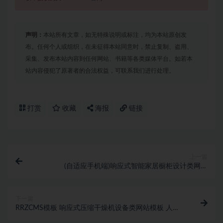
声明：
本站所有文章，如无特殊说明或标注，均为本站原创发
布。任何个人或组织，在未征得本站同意时，禁止复制、盗用、
采集、发布本站内容到任何网站、书籍等各类媒体平台。如若本
站内容侵犯了原著者的合法权益，可联系我们进行处理。
打赏
收藏
海报
链接
上一篇
(自适应手机端)响应式智能家居橱柜设计类网站
pbootcms模板 HTML5厨房装修设计网站源码下载-
pbk322
下一篇
RRZCMS模板 响应式压缩干燥机设备类网站模板 人人
站CMS模板 自适应手机