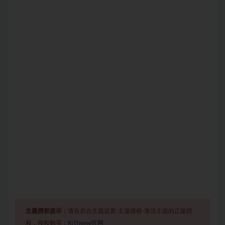
主题授权提示：
请在后台主题设置-主题授权-激活主题的正版授
权，授权购买：
RiTheme官网