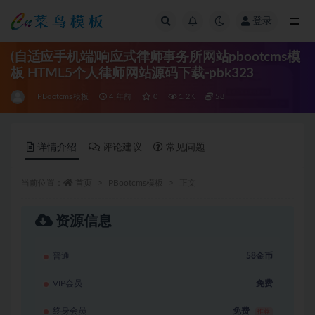
登录
全部
(自适应手机端)响应式律师事务所网站pbootcms模
板 HTML5个人律师网站源码下载-pbk323
PBootcms模板
4 年前
0
1.2K
58
详情介绍
评论建议
常见问题
当前位置：
首页
PBootcms模板
正文
资源信息
普通
58金币
VIP会员
免费
终身会员
免费
推荐