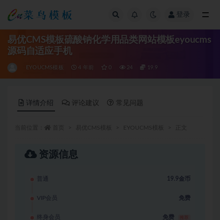
登录
全部
易优CMS模板硫酸钠化学用品类网站模板eyoucms
源码自适应手机
EYOUCMS模板
4 年前
0
24
19.9
详情介绍
评论建议
常见问题
当前位置：
首页
易优CMS模板
EYOUCMS模板
正文
资源信息
普通
19.9金币
VIP会员
免费
终身会员
免费
推荐