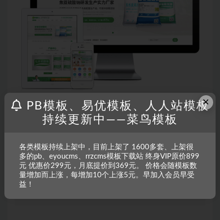
×
PB模板、易优模板、人人站模板
主题授权提示：
请在后台主题设置-主题授权-激活主题的正版授
持续更新中——菜鸟模板
权，授权购买：
RiTheme官网
各类模板持续上架中，目前上架了 1600多套、上架很
多的pb、eyoucms、rrzcms模板下载站 终身VIP原价899
声明：
本站所有文章，如无特殊说明或标注，均为本站原创发
元 优惠价299元，月底提价到369元。 价格会随模板数
布。任何个人或组织，在未征得本站同意时，禁止复制、盗用、
量增加而上涨，每增加10个上涨5元。早加入会员早受
采集、发布本站内容到任何网站、书籍等各类媒体平台。如若本
益！
站内容侵犯了原著者的合法权益，可联系我们进行处理。