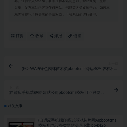
布。任何个人或组织，在未征得本站同意时，禁止复制、盗用、
采集、发布本站内容到任何网站、书籍等各类媒体平台。如若本
站内容侵犯了原著者的合法权益，可联系我们进行处理。
打赏
收藏
海报
链接
上一篇
(PC+WAP)绿色园林苗木类pbootcms网站模板 农林种植
树苗网站源码下载 pb-k405
下一篇
(自适应手机端)网络建站公司pbootcms模板 IT互联网设
计公司网站源码下载 pb-k409
相关文章
(自适应手机端)响应式驱动芯片网站pbootcms
模板 电气设备类网站源码下载 pb-k426