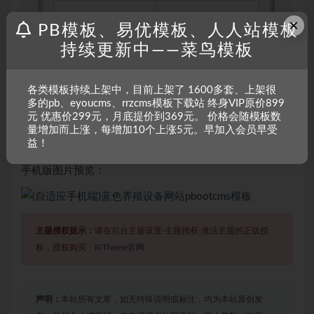
×
PB模板、易优模板、人人站模板
持续更新中——菜鸟模板
各类模板持续上架中，目前上架了 1600多套、上架很
多的pb、eyoucms、rrzcms模板下载站 终身VIP原价899
元 优惠价299元，月底提价到369元。 价格会随模板数
量增加而上涨，每增加10个上涨5元。早加入会员早受
益！
手机版图片预览：
主题授权提示：
请在后台主题设置-主题授权-激活主题的正版授
权，授权购买：
RiTheme官网
声明：
本站所有文章，如无特殊说明或标注，均为本站原创发