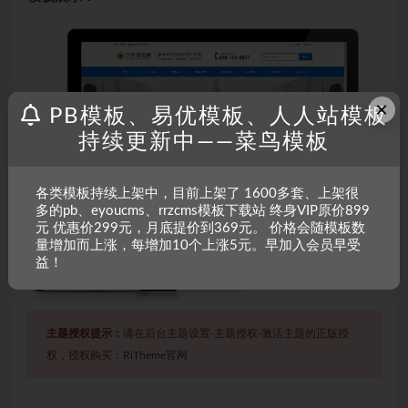
×
PB模板、易优模板、人人站模板
持续更新中——菜鸟模板
各类模板持续上架中，目前上架了 1600多套、上架很
多的pb、eyoucms、rrzcms模板下载站 终身VIP原价899
元 优惠价299元，月底提价到369元。 价格会随模板数
量增加而上涨，每增加10个上涨5元。早加入会员早受
益！
主题授权提示：
请在后台主题设置-主题授权-激活主题的正版授
权，授权购买：
RiTheme官网