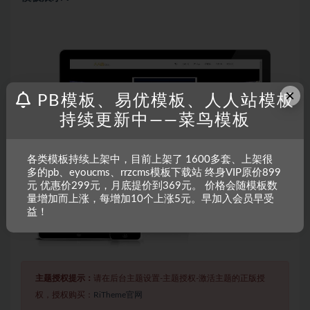
×
PB模板、易优模板、人人站模板
持续更新中——菜鸟模板
各类模板持续上架中，目前上架了 1600多套、上架很
多的pb、eyoucms、rrzcms模板下载站 终身VIP原价899
元 优惠价299元，月底提价到369元。 价格会随模板数
量增加而上涨，每增加10个上涨5元。早加入会员早受
益！
主题授权提示：
请在后台主题设置-主题授权-激活主题的正版授
权，授权购买：
RiTheme官网