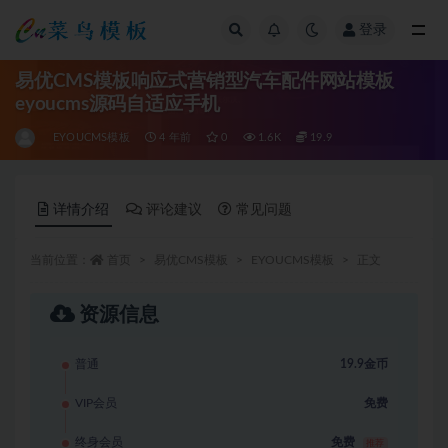
登录
全部
易优CMS模板响应式营销型汽车配件网站模板
eyoucms源码自适应手机
EYOUCMS模板
4 年前
0
1.6K
19.9
详情介绍
评论建议
常见问题
当前位置：
首页
易优CMS模板
EYOUCMS模板
正文
资源信息
普通
19.9金币
VIP会员
免费
终身会员
免费
推荐