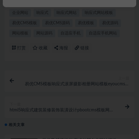
eyoucms
eyoucms模板
EYOUCMS源码
企业官网
企业网站
响应式
响应式网站
响应式网站模板
易优CMS模板
易优CMS源码
易优模板
易优源码
网站模板
网站源码
自适应手机
自适应手机网站
打赏
收藏
海报
链接
上一篇
易优CMS模板响应式滚屏摄影相册网站模板eyoucms源
码自适应手机
下一篇
html5响应式建筑装修装饰装潢设计pbootcms模板网站
源码pbcms家装定制
相关文章