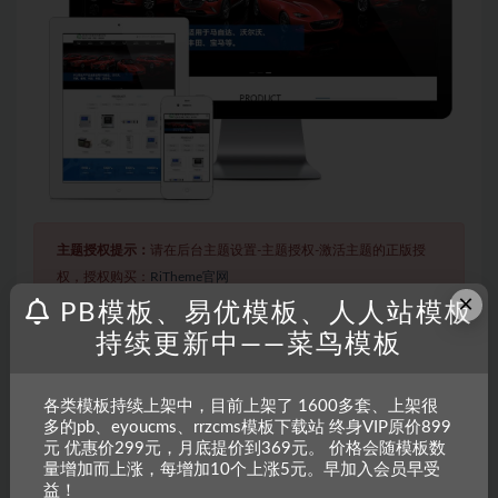
主题授权提示：
请在后台主题设置-主题授权-激活主题的正版授
权，授权购买：
RiTheme官网
×
PB模板、易优模板、人人站模板
持续更新中——菜鸟模板
声明：
本站所有文章，如无特殊说明或标注，均为本站原创发
布。任何个人或组织，在未征得本站同意时，禁止复制、盗用、
各类模板持续上架中，目前上架了 1600多套、上架很
采集、发布本站内容到任何网站、书籍等各类媒体平台。如若本
多的pb、eyoucms、rrzcms模板下载站 终身VIP原价899
站内容侵犯了原著者的合法权益，可联系我们进行处理。
元 优惠价299元，月底提价到369元。 价格会随模板数
量增加而上涨，每增加10个上涨5元。早加入会员早受
益！