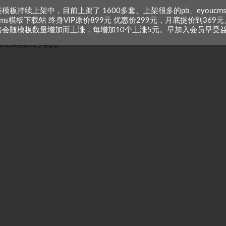
模板持续上架中，目前上架了 1600多套、上架很多的pb、eyoucm
zcms模板下载站 终身VIP原价899元 优惠价299元，月底提价到369元
格会随模板数量增加而上涨，每增加10个上涨5元。早加入会员早受