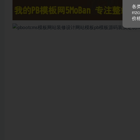
各类
rr
价