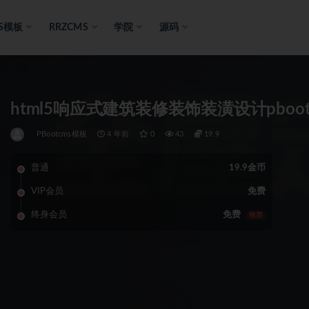
S模板
RRZCMS
学院
源码
html5响应式建筑装修装饰装潢设计pboo
PBootcms模板
4 年前
0
43
19.9
普通
19.9金币
VIP会员
免费
终身会员
免费
推荐